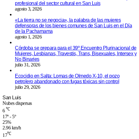
profesional del sector cultural en San Luis
agosto 3, 2026
«La tierra no se negocia», la palabra de las mujeres
defensoras de los bienes comunes de San Luis en el Día
de la Pachamama
agosto 1, 2026
Córdoba se prepara para el 39º Encuentro Plurinacional de
Mujeres, Lesbianas, Travestis, Trans, Bisexuales, Intersex y
No Binaries
julio 31, 2026
Ecocidio en Salta: Lomas de Olmedo X-10, el pozo
petrolero abandonado con fugas tóxicas sin control
julio 29, 2026
San Luis
Nubes dispersas
℃
6
17º - 5º
25%
2.96 km/h
℃
17