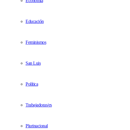
Economía
Educación
Feminismos
San Luis
Política
Trabajadoras/es
Plurinacional