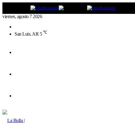
viernes, agosto 7 2026
Buscar
por
℃
San Luis, AR
5
Menú
Buscar
por
Switch
skin