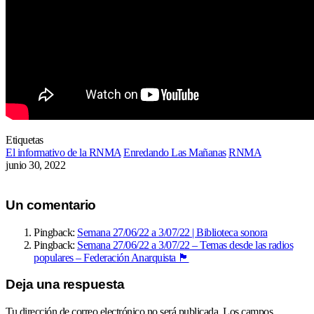
Etiquetas
El informativo de la RNMA
Enredando Las Mañanas
RNMA
junio 30, 2022
Un comentario
Pingback:
Semana 27/06/22 a 3/07/22 | Biblioteca sonora
Pingback:
Semana 27/06/22 a 3/07/22 – Temas desde las radios
populares – Federación Anarquista 🏴
Deja una respuesta
Tu dirección de correo electrónico no será publicada.
Los campos