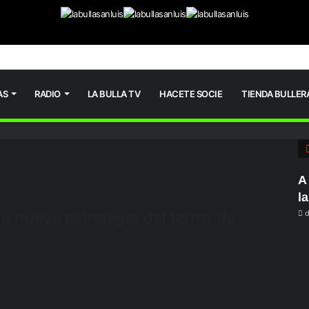
AS
RADIO
LA BULLA TV
HACETE SOCIE
TIENDA BULLER
eja nueva estrategia del terror de Erdogan previo a las elecciones
A
l
a nueva estrategia del terror de
d