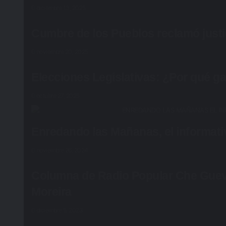
diciembre 13, 2025
Cumbre de los Pueblos reclamó justic
noviembre 20, 2025
Elecciones Legislativas: ¿Por qué ga
octubre 27, 2025
Enredando las Mañanas, el informati
noviembre 26, 2024
Columna de Radio Popular Che Gueva
Moreira
diciembre 5, 2023