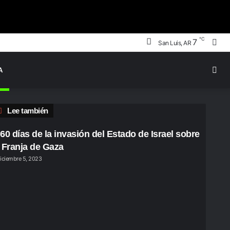
℃
Bus
7
San Luis, AR
por
Swi
A
ski
Cerrar
Lee también
 60 días de la invasión del Estado de Israel sobre
a Franja de Gaza
iciembre 5, 2023