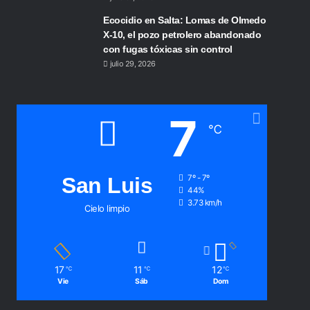
Ecocidio en Salta: Lomas de Olmedo
X-10, el pozo petrolero abandonado
con fugas tóxicas sin control
julio 29, 2026
7
℃
San Luis
7º - 7º
44%
3.73 km/h
Cielo limpio
17
11
12
℃
℃
℃
Vie
Sáb
Dom