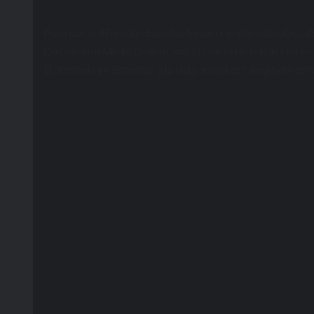
Pasó por el #EnredandoLasMañanas el #InformativoDeL
Columna de Medio Oriente, con Lucrecia Fernandez de Fi
El atentado en Estambul y la vieja nueva estrategia del ter