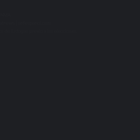
aRNMA
ratnews | anfespanol.com
ror de Erdogan previo a las elecciones.