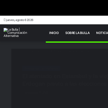
jueves, agosto 6 2026
INICIO
SOBRE LA BULLA
NOTICI
Inicio
/
Enredando Las Mañanas
/
El atentado en Estambul y la vi
Enredando Las Mañanas
El atentado en Estambul y la viej
Erdogan previo a las elecciones
noviembre 17, 2022