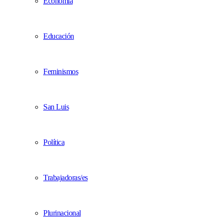
Economía
Educación
Feminismos
San Luis
Política
Trabajadoras/es
Plurinacional