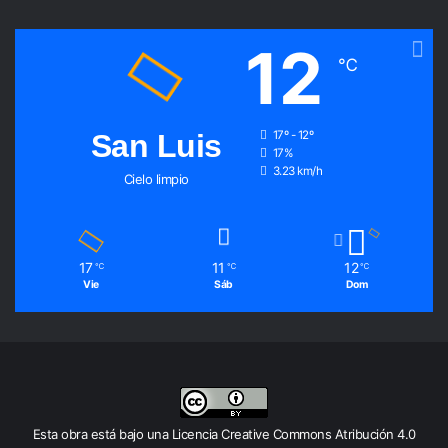
12
℃
San Luis
17º - 12º
17%
3.23 km/h
Cielo limpio
17
11
12
℃
℃
℃
Vie
Sáb
Dom
Esta obra está bajo una
Licencia Creative Commons Atribución 4.0