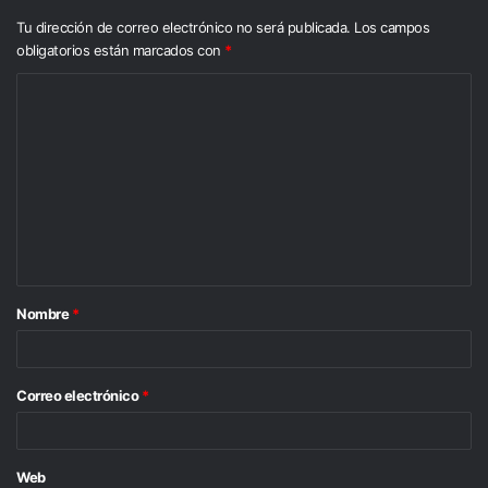
Tu dirección de correo electrónico no será publicada.
Los campos
obligatorios están marcados con
*
C
o
m
e
n
t
a
Nombre
*
r
i
o
Correo electrónico
*
*
Web