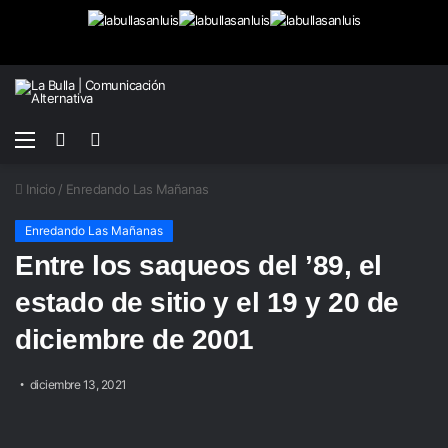
Menú
Buscar
Switch
por
skin
Inicio
/
Enredando Las Mañanas
Enredando Las Mañanas
Entre los saqueos del ’89, el
estado de sitio y el 19 y 20 de
diciembre de 2001
diciembre 13, 2021