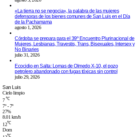
«La tierra no se negocia», la palabra de las mujeres
defensoras de los bienes comunes de San Luis en el Día
de la Pachamama
agosto 1, 2026
Córdoba se prepara para el 39º Encuentro Plurinacional de
Mujeres, Lesbianas, Travestis, Trans, Bisexuales, Intersex y
No Binaries
julio 31, 2026
Ecocidio en Salta: Lomas de Olmedo X-10, el pozo
petrolero abandonado con fugas tóxicas sin control
julio 29, 2026
San Luis
Cielo limpio
℃
7
7º - 7º
27%
8.01 km/h
℃
12
Dom
℃