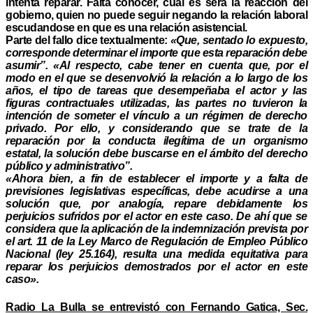
intenta reparar. Falta conocer, cual es será la reacción del
gobierno, quien no puede seguir negando la relación laboral
escudandose en que es una relación asistencial.
Parte del fallo dice textualmente:
«Que, sentado lo expuesto,
corresponde determinar el importe que esta reparación debe
asumir”. «Al respecto, cabe tener en cuenta que, por el
modo en el que se desenvolvió la relación a lo largo de los
años, el tipo de tareas que desempeñaba el actor y las
figuras contractuales utilizadas, las partes no tuvieron la
intención de someter el vínculo a un régimen de derecho
privado. Por ello, y considerando que se trate de la
reparación por la conducta ilegítima de un organismo
estatal, la solución debe buscarse en el ámbito del derecho
público y administrativo”.
«Ahora bien, a fin de establecer el importe y a falta de
previsiones legislativas específicas, debe acudirse a una
solución que, por analogía, repare debidamente los
perjuicios sufridos por el actor en este caso. De ahí que se
considera que la aplicación de la indemnización prevista por
el art. 11 de la Ley Marco de Regulación de Empleo Público
Nacional (ley 25.164), resulta una medida equitativa para
reparar los perjuicios demostrados por el actor en este
caso».
Radio La Bulla se entrevistó con Fernando Gatica, Sec.