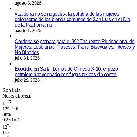
agosto 3, 2026
«La tierra no se negocia», la palabra de las mujeres
defensoras de los bienes comunes de San Luis en el Día
de la Pachamama
agosto 1, 2026
Córdoba se prepara para el 39º Encuentro Plurinacional de
Mujeres, Lesbianas, Travestis, Trans, Bisexuales, Intersex y
No Binaries
julio 31, 2026
Ecocidio en Salta: Lomas de Olmedo X-10, el pozo
petrolero abandonado con fugas tóxicas sin control
julio 29, 2026
San Luis
Nubes dispersas
℃
11
12º - 10º
38%
9.26 km/h
℃
12
Jue