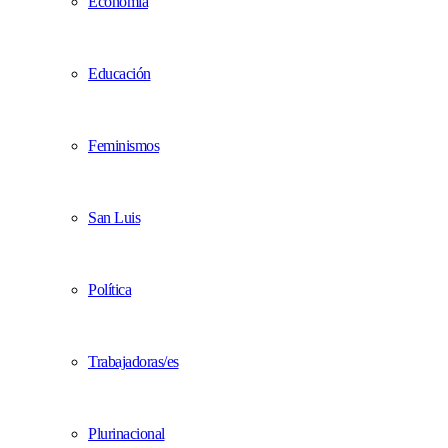
Economía
Educación
Feminismos
San Luis
Política
Trabajadoras/es
Plurinacional