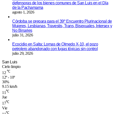
defensoras de los bienes comunes de San Luis en el Día
de la Pachamama
agosto 1, 2026
Córdoba se prepara para el 39º Encuentro Plurinacional de
Mujeres, Lesbianas, Travestis, Trans, Bisexuales, Intersex y
No Binaries
julio 31, 2026
Ecocidio en Salta: Lomas de Olmedo X-10, el pozo
petrolero abandonado con fugas tóxicas sin control
julio 29, 2026
San Luis
Cielo limpio
℃
12
12º - 10º
30%
9.15 km/h
℃
11
Jue
℃
17
Vie
℃