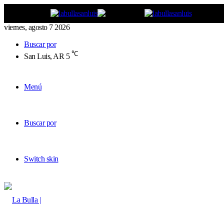
viernes, agosto 7 2026
Buscar por
℃
San Luis, AR
5
Menú
Buscar por
Switch skin