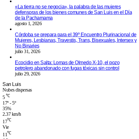
«La tierra no se negocia», la palabra de las mujeres
defensoras de los bienes comunes de San Luis en el Día
de la Pachamama
agosto 1, 2026
Córdoba se prepara para el 39º Encuentro Plurinacional de
Mujeres, Lesbianas, Travestis, Trans, Bisexuales, Intersex y
No Binaries
julio 31, 2026
Ecocidio en Salta: Lomas de Olmedo X-10, el pozo
petrolero abandonado con fugas tóxicas sin control
julio 29, 2026
San Luis
Nubes dispersas
℃
5
17º - 5º
35%
2.37 km/h
℃
17
Vie
℃
11