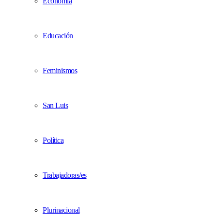
Economía
Educación
Feminismos
San Luis
Política
Trabajadoras/es
Plurinacional