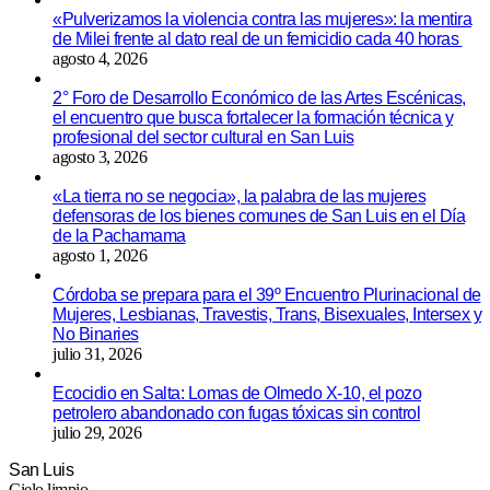
«Pulverizamos la violencia contra las mujeres»: la mentira
de Milei frente al dato real de un femicidio cada 40 horas
agosto 4, 2026
2° Foro de Desarrollo Económico de las Artes Escénicas,
el encuentro que busca fortalecer la formación técnica y
profesional del sector cultural en San Luis
agosto 3, 2026
«La tierra no se negocia», la palabra de las mujeres
defensoras de los bienes comunes de San Luis en el Día
de la Pachamama
agosto 1, 2026
Córdoba se prepara para el 39º Encuentro Plurinacional de
Mujeres, Lesbianas, Travestis, Trans, Bisexuales, Intersex y
No Binaries
julio 31, 2026
Ecocidio en Salta: Lomas de Olmedo X-10, el pozo
petrolero abandonado con fugas tóxicas sin control
julio 29, 2026
San Luis
Cielo limpio