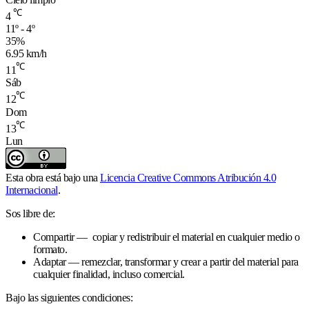
℃
4
11º - 4º
35%
6.95 km/h
℃
11
Sáb
℃
12
Dom
℃
13
Lun
Esta obra está bajo una
Licencia Creative Commons Atribución 4.0
Internacional
.
Sos libre de:
Compartir — copiar y redistribuir el material en cualquier medio o
formato.
Adaptar — remezclar, transformar y crear a partir del material para
cualquier finalidad, incluso comercial.
Bajo las siguientes condiciones: