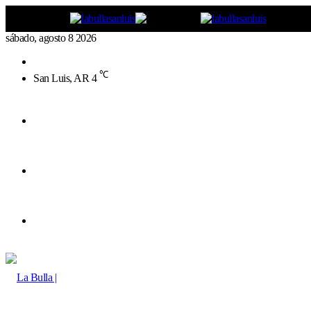
sábado, agosto 8 2026
Buscar
por
℃
San Luis, AR
4
Menú
Buscar
por
Switch
skin