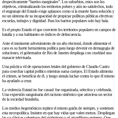
despectivamente “barrios marginales”. Los suburbios, estos son los
objetivos, criminalizando los territorios pobres y aún no satisfechos, todo
el engranaje del Estado exige aplausos como si la muerte fuera solución y
no un síntoma de su incapacidad de propiciar políticas públicas efectivas:
escuelas, trabajos y dignidad. Para los barrios populares solo hay bala.
Es el propio Estado el que convierte los territorios populares en campos de
batalla y a sus habitantes en índices de delincuencia.
Ante el inminente advenimiento de un año electoral, donde alimentar el
caos es su fuerte herramienta política para luego devenir en demagogia de
soluciones, el gobernador de Rio de Janeiro despliega con crueldad una
masacre televisada.
Una práctica vil de operaciones letales del gobierno de Claudio Castro
para cosechar capital político mientras suma cuerpos. El Estado alimenta
el crimen, se beneficia de él, y luego simula luchar contra lo que él mismo
ha ayudado a crear.
La violencia Estatal no fue casual: fue organizada, selectiva y celebrada.
Una expresión sanguinaria del racismo sistémico que atraviesa un sector
de la sociedad brasileña.
Los medios hegemónicos repiten el mismo guión de siempre, y sostienen
esta necropolítica. Insisten en que hay vidas que valen menos. Despliegan
las ya clásicas coberturas del victimismo y el amarillismo extremo. Que