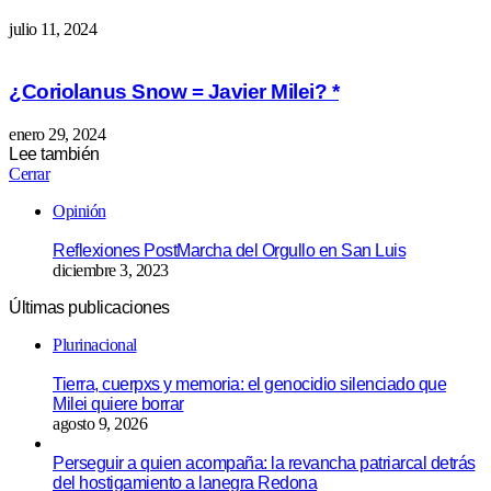
julio 11, 2024
¿Coriolanus Snow = Javier Milei? *
enero 29, 2024
Lee también
Cerrar
Opinión
Reflexiones PostMarcha del Orgullo en San Luis
diciembre 3, 2023
Últimas publicaciones
Plurinacional
Tierra, cuerpxs y memoria: el genocidio silenciado que
Milei quiere borrar
agosto 9, 2026
Perseguir a quien acompaña: la revancha patriarcal detrás
del hostigamiento a lanegra Redona