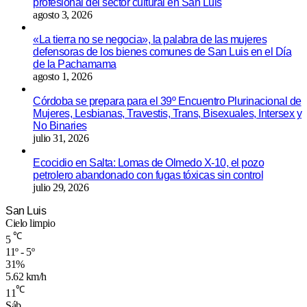
profesional del sector cultural en San Luis
agosto 3, 2026
«La tierra no se negocia», la palabra de las mujeres
defensoras de los bienes comunes de San Luis en el Día
de la Pachamama
agosto 1, 2026
Córdoba se prepara para el 39º Encuentro Plurinacional de
Mujeres, Lesbianas, Travestis, Trans, Bisexuales, Intersex y
No Binaries
julio 31, 2026
Ecocidio en Salta: Lomas de Olmedo X-10, el pozo
petrolero abandonado con fugas tóxicas sin control
julio 29, 2026
San Luis
Cielo limpio
℃
5
11º - 5º
31%
5.62 km/h
℃
11
Sáb