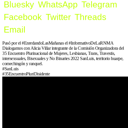
Bluesky
WhatsApp
Telegram
Facebook
Twitter
Threads
Email
Pasó por el #EnredandoLasMañanas el #InformativoDeLaRNMA
Dialogamos con Alicia Villar integrante de la Comisión Organizadora del
35 Encuentro Plurinacional de Mujeres, Lesbianas, Trans, Travestis,
intersexsuales, Bisexuales y No Binaries 2022 SanLuis, territorio huarpe,
comechingón y ranquel.
#SanLuis
#35EncuentroPluriDisidente