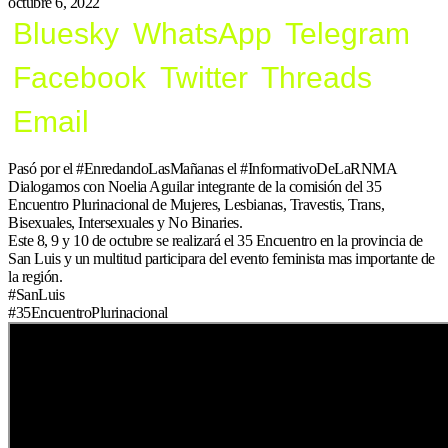
octubre 6, 2022
Bluesky
WhatsApp
Telegram
Facebook
Twitter
Threads
Email
Pasó por el #EnredandoLasMañanas el #InformativoDeLaRNMA
Dialogamos con Noelia Aguilar integrante de la comisión del 35
Encuentro Plurinacional de Mujeres, Lesbianas, Travestis, Trans,
Bisexuales, Intersexuales y No Binaries.
Este 8, 9 y 10 de octubre se realizará el 35 Encuentro en la provincia de
San Luis y un multitud participara del evento feminista mas importante de
la región.
#SanLuis
#35EncuentroPlurinacional