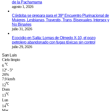
de la Pachamama
agosto 1, 2026
Córdoba se prepara para el 39º Encuentro Plurinacional de
Mujeres, Lesbianas, Travestis, Trans, Bisexuales, Intersex y
No Binaries
julio 31, 2026
Ecocidio en Salta: Lomas de Olmedo X-10, el pozo
petrolero abandonado con fugas tóxicas sin control
julio 29, 2026
San Luis
Cielo limpio
℃
6
12º - 5º
26%
7.9 km/h
℃
12
Dom
℃
13
Lun
℃
14
Mar