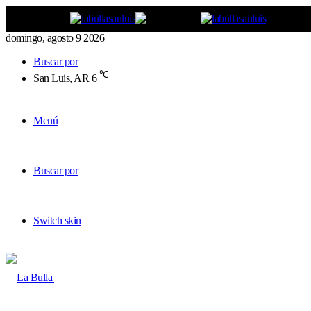
domingo, agosto 9 2026
Buscar por
℃
San Luis, AR
6
Menú
Buscar por
Switch skin