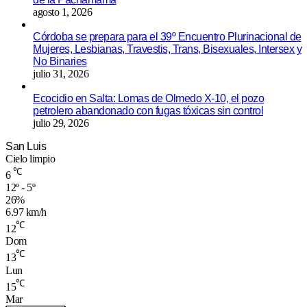
agosto 1, 2026
Córdoba se prepara para el 39º Encuentro Plurinacional de
Mujeres, Lesbianas, Travestis, Trans, Bisexuales, Intersex y
No Binaries
julio 31, 2026
Ecocidio en Salta: Lomas de Olmedo X-10, el pozo
petrolero abandonado con fugas tóxicas sin control
julio 29, 2026
San Luis
Cielo limpio
℃
6
12º - 5º
26%
6.97 km/h
℃
12
Dom
℃
13
Lun
℃
15
Mar