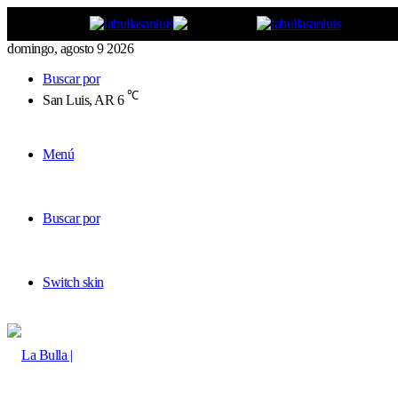
domingo, agosto 9 2026
Buscar por
℃
San Luis, AR
6
Menú
Buscar por
Switch skin