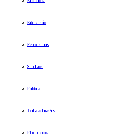
Economía
Educación
Feminismos
San Luis
Política
Trabajadoras/es
Plurinacional