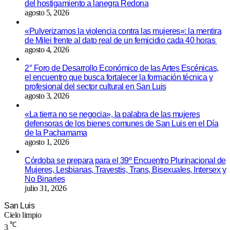
del hostigamiento a lanegra Redona
agosto 5, 2026
«Pulverizamos la violencia contra las mujeres»: la mentira
de Milei frente al dato real de un femicidio cada 40 horas
agosto 4, 2026
2° Foro de Desarrollo Económico de las Artes Escénicas,
el encuentro que busca fortalecer la formación técnica y
profesional del sector cultural en San Luis
agosto 3, 2026
«La tierra no se negocia», la palabra de las mujeres
defensoras de los bienes comunes de San Luis en el Día
de la Pachamama
agosto 1, 2026
Córdoba se prepara para el 39º Encuentro Plurinacional de
Mujeres, Lesbianas, Travestis, Trans, Bisexuales, Intersex y
No Binaries
julio 31, 2026
San Luis
Cielo limpio
℃
3