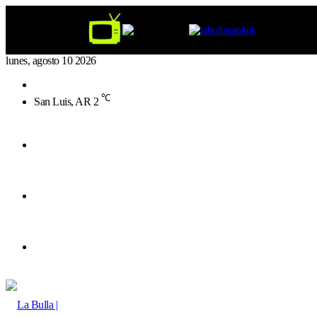
lunes, agosto 10 2026
Buscar
por
℃
San Luis, AR
2
Menú
Buscar
por
Switch
skin