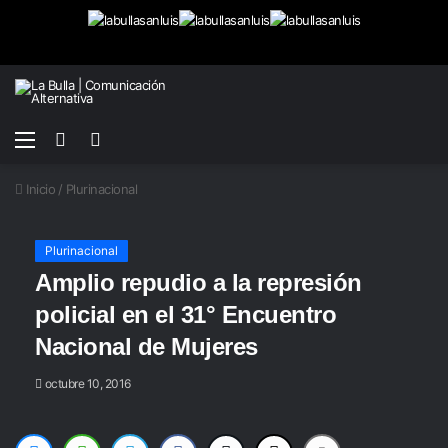
Menú
Buscar
Switch
por
skin
Inicio
/
Plurinacional
Plurinacional
Amplio repudio a la represión
policial en el 31° Encuentro
Nacional de Mujeres
octubre 10, 2016