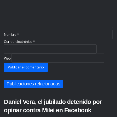
n
t
a
r
i
o
*
Nombre
*
Correo electrónico
*
Web
Publicaciones relacionadas
Daniel Vera, el jubilado detenido por
opinar contra Milei en Facebook