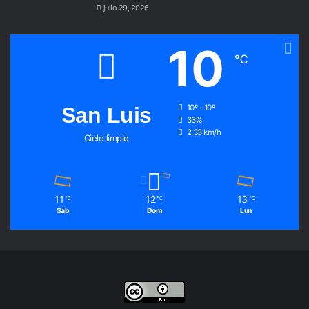
julio 29, 2026
10
℃
San Luis
10º - 10º
33%
2.33 km/h
Cielo limpio
11
12
13
℃
℃
℃
Sáb
Dom
Lun