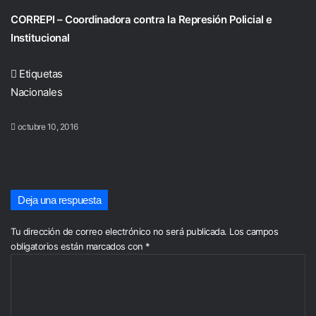
CORREPI – Coordinadora contra la Represión Policial e
Institucional
Etiquetas
Nacionales
octubre 10, 2016
Deja una respuesta
Tu dirección de correo electrónico no será publicada.
Los campos
obligatorios están marcados con
*
C
o
m
e