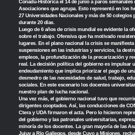
Conadu-Histórica el 14 de junio a paros semanales 
Asociaciones que agrupa. Esto representó en los h
27 Universidades Nacionales y más de 50 colegios p
durante 20 días.
Luego de 6 años de crisis mundial es evidente la ofe
sobre el trabajo. Ofensiva que ha motivado resisten
lugares. En el plano nacional la crisis se manifiesta
suspensiones en las industrias y servicios, la dest
empleos, la profundización de la precarización y rec
real. La decisión política del gobierno es impulsar 
endeudamiento que implica priorizar el pago de una
desmedro de las necesidades de salud, trabajo, ed
sociales. En este escenario los docentes universit
nuestro plan de lucha nacional.
Una vez más, el gobierno nacional tuvo que recurrir 
dirigentes cooptados. Así, las conducciones de 
Ctera y UDA firmaron el acta. Pero lo hicieron repr
del gobierno y las patronales universitarias, expre
minoría de los docentes. La gran mayoría de las A
Jujuy a Río Gallegos, desde Cuyo a Misiones, rech