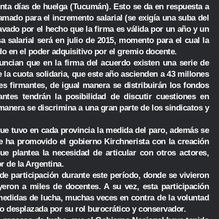
ta días de huelga (Tucumán). Esto se da en respuesta a
amado para el incremento salarial (se exigía una suba del
avado por el hecho que la firma es válida por un año y un
a salarial será en julio de 2015, momento para el cual la
do en el poder adquisitivo por el gremio docente.
uncian que en la firma del acuerdo existen una serie de
la cuota solidaria, que este año ascienden a 43 millones
es firmantes, de igual manera se distribuirán los fondos
antes tendrán la posibilidad de discutir cuestiones en
manera se discrimina a una gran parte de los sindicatos y
que tuvo en cada provincia la medida del paro, además se
e ha promovido el gobierno Kirchnerista con la creación
ue plantea la necesidad de articular con otros actores,
r de la Argentina.
 de participación durante este período, donde se vivieron
yeron a miles de docentes. A su vez, esta participación
medidas de lucha, muchas veces en contra de la voluntad
io desplazada por su rol burocrático y conservador.