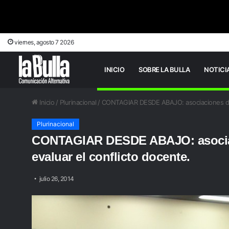
viernes, agosto 7 2026
INICIO
SOBRE LA BULLA
NOTICI
Inicio
/
Plurinacional
/
CONTAGIAR DESDE ABAJO: asociaciones de b
Plurinacional
CONTAGIAR DESDE ABAJO: asociac
evaluar el conflicto docente.
julio 26, 2014