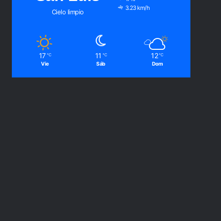
3.23 km/h
Cielo limpio
17
11
12
℃
℃
℃
Vie
Sáb
Dom