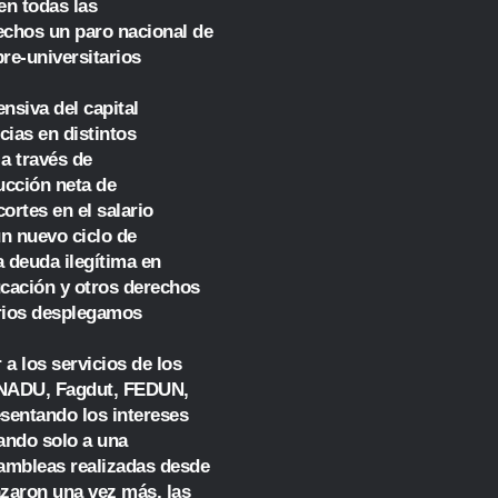
en todas las
echos un paro nacional de
re-universitarios
nsiva del capital
cias en distintos
 a través de
rucción neta de
ortes en el salario
un nuevo ciclo de
 deuda ilegítima en
ucación y otros derechos
arios desplegamos
a los servicios de los
CONADU, Fagdut, FEDUN,
esentando los intereses
sando solo a una
sambleas realizadas desde
azaron una vez más, las