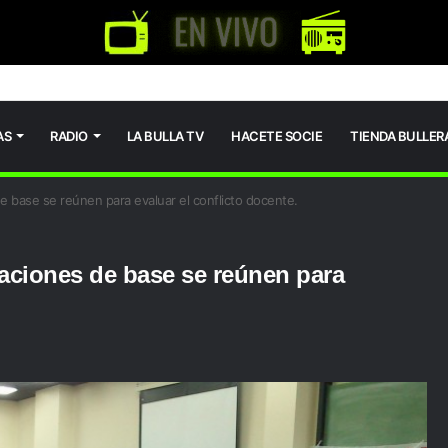
AS
RADIO
LA BULLA TV
HACETE SOCIE
TIENDA BULLER
ase se reúnen para evaluar el conflicto docente.
iones de base se reúnen para