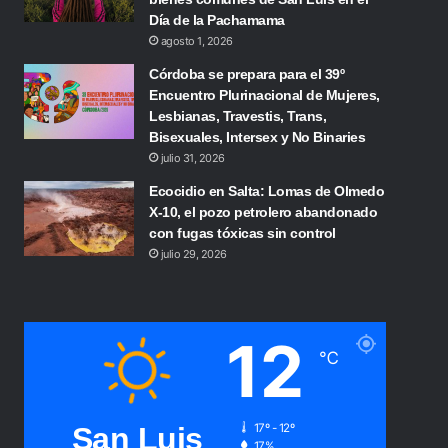
Día de la Pachamama
agosto 1, 2026
Córdoba se prepara para el 39º
Encuentro Plurinacional de Mujeres,
Lesbianas, Travestis, Trans,
Bisexuales, Intersex y No Binaries
julio 31, 2026
Ecocidio en Salta: Lomas de Olmedo
X-10, el pozo petrolero abandonado
con fugas tóxicas sin control
julio 29, 2026
12
℃
San Luis
17º - 12º
17%