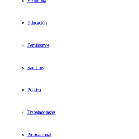
Economía
Educación
Feminismos
San Luis
Política
Trabajadoras/es
Plurinacional