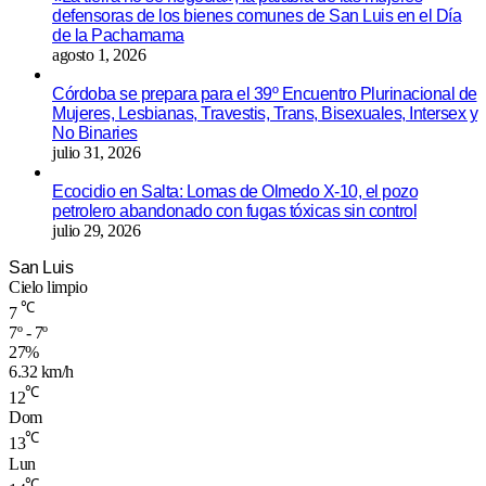
defensoras de los bienes comunes de San Luis en el Día
de la Pachamama
agosto 1, 2026
Córdoba se prepara para el 39º Encuentro Plurinacional de
Mujeres, Lesbianas, Travestis, Trans, Bisexuales, Intersex y
No Binaries
julio 31, 2026
Ecocidio en Salta: Lomas de Olmedo X-10, el pozo
petrolero abandonado con fugas tóxicas sin control
julio 29, 2026
San Luis
Cielo limpio
℃
7
7º - 7º
27%
6.32 km/h
℃
12
Dom
℃
13
Lun
℃