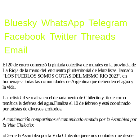
Bluesky
WhatsApp
Telegram
Facebook
Twitter
Threads
Email
El 20 de enero comenzó la pintada colectiva de murales en la provincia de
La Rioja de la mano del
enc
uentro
pluriterritorial de Mura
li
s
tas llamado
“
LOS PUEBLOS
SOMOS GOTAS
DEL MI
SMO RIO 2023
”
, en
homenaje a todas las comunidades de Argentina que
defienden el agua y
la vida.
La actividad se realiza en el departamento de Chilecito y tiene como
temática la defensa del agua.Finaliza el 10 de febrero y está coordinado
por artistas de diversos territorios.
A continuación compartimos el comunicado emitido por la Asamblea por
la Vida Chilecito:
«D
esde la Asamblea por la Vida Chilecito
queremos contarles que
d
esde