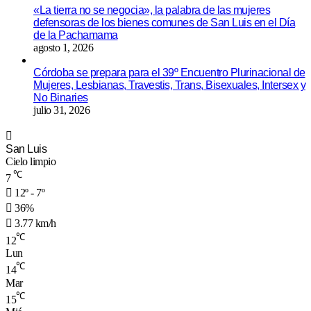
«La tierra no se negocia», la palabra de las mujeres
defensoras de los bienes comunes de San Luis en el Día
de la Pachamama
agosto 1, 2026
Córdoba se prepara para el 39º Encuentro Plurinacional de
Mujeres, Lesbianas, Travestis, Trans, Bisexuales, Intersex y
No Binaries
julio 31, 2026
San Luis
Cielo limpio
℃
7
12º - 7º
36%
3.77 km/h
℃
12
Lun
℃
14
Mar
℃
15