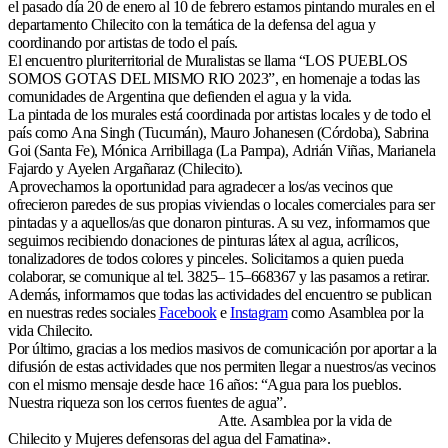
el
pasado
día
20
de enero al 10 de febrero estamos pintando murales en el
departamento Chilecito con la
temática de la defensa del agua y
coordinando por artistas de todo el
país.
El enc
uentro
pluriterritorial de Mura
li
s
tas se llama
“
LOS PUEBLOS
SOMOS GOTAS
DEL MI
SMO RIO 2023
”
, en homenaje a todas las
comunidades de Argentina que
defienden el agua y la vida.
La pintada de lo
s murales
está
c
oordinada
por
artistas locales y
de todo el
paí
s como
Ana
Singh
(Tucumán),
Mauro
Johanesen
(Córdoba),
Sabrina
Goi
(Santa
Fe),
Mónica
Arribillaga
(La
Pampa),
Adrián
Viñas,
Marianela
Fajardo
y
Ayelen
Argañaraz
(Chilecito)
.
A
provechamos la oportunidad para agradec
e
r
a los/as vecinos que
ofrecieron paredes de
sus propias viviendas o locales comerciales para ser
pintadas y
a
aquel
los/as que donaron
pinturas. A su vez, informamos que
s
eguimos recibiendo
donaciones de pinturas
látex
al
agua,
acrílicos
,
tonalizad
ores de todos colores y
pinceles
.
Solicitamos
a
quien
pueda
colaborar, se
comunique
al
tel.
3825
–
15
–
668367
y las pasamos a
retirar.
A
demás
,
informamos
que t
odas
las actividades
del encuentro
se publican
en nuestras redes sociales
Facebook
e
Instagram
como
A
samblea por la
vida Chilecito
.
Por
último
, g
racias a los medios masivos de
comunicación
por aportar a
la
difusión
de
estas actividades
que
nos permiten llegar a
nuestros
/as vecinos
con el mismo mensaje
desde hace
16
años
: “
Agua para los pueblos
.
Nuestra riqueza son los cerros fuentes de
agua
”
.
A
tte.
A
samblea
por la vida de
Chilecito
y Mujeres
de
fensoras del agua del Famatina».