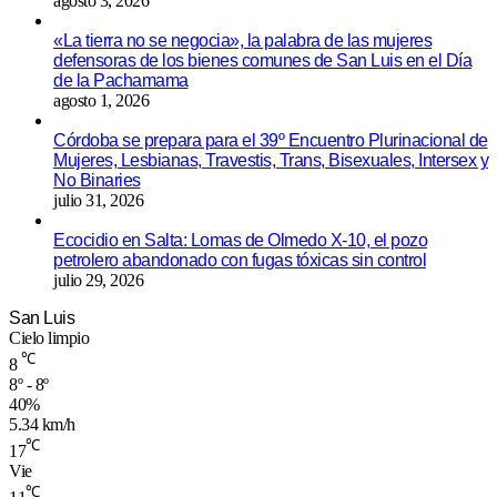
agosto 3, 2026
«La tierra no se negocia», la palabra de las mujeres
defensoras de los bienes comunes de San Luis en el Día
de la Pachamama
agosto 1, 2026
Córdoba se prepara para el 39º Encuentro Plurinacional de
Mujeres, Lesbianas, Travestis, Trans, Bisexuales, Intersex y
No Binaries
julio 31, 2026
Ecocidio en Salta: Lomas de Olmedo X-10, el pozo
petrolero abandonado con fugas tóxicas sin control
julio 29, 2026
San Luis
Cielo limpio
℃
8
8º - 8º
40%
5.34 km/h
℃
17
Vie
℃