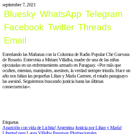
septiembre 7, 2021
Bluesky
WhatsApp
Telegram
Facebook
Twitter
Threads
Email
Enredando las Mañanas con la Columna de Radio Popular Che Guevara
de Rosario. Entrevista a Miriam Villalba, madre de una de las niñas
ejecutadas en un enfrentamiento armado en Paraguay. «Por más que
oculten, mientan, manipulen, asesinen, la verdad siempre triunfa. Hace un
año nos faltan las pequeñas Lilian y María Carmen, el estado paraguayo
las asesinó. Seguiremos buscando justicia hasta las últimas
consecuencias».
Etiquetas
Aparición con vida de Lichita!
Argentina
Justicia por Lilian y María!
Libertad para Laura Villalba
Paraguay
Plurinacionales