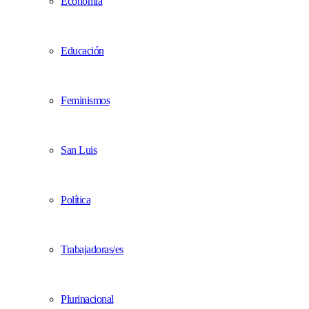
Economía
Educación
Feminismos
San Luis
Política
Trabajadoras/es
Plurinacional