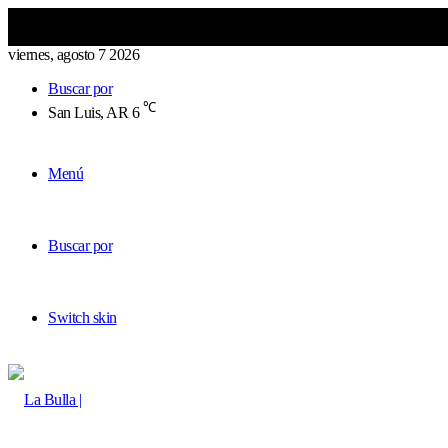
viernes, agosto 7 2026
Buscar por
℃
San Luis, AR
6
Menú
Buscar por
Switch skin