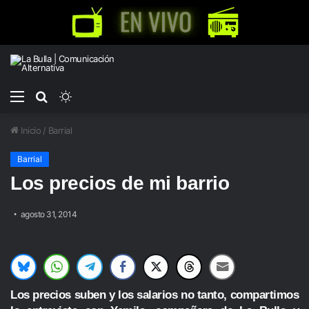
Menú
Buscar
Switch
por
skin
Inicio
/
Barrial
Barrial
Los precios de mi barrio
agosto 31, 2014
Los precios suben y los salarios no tanto, compartimos