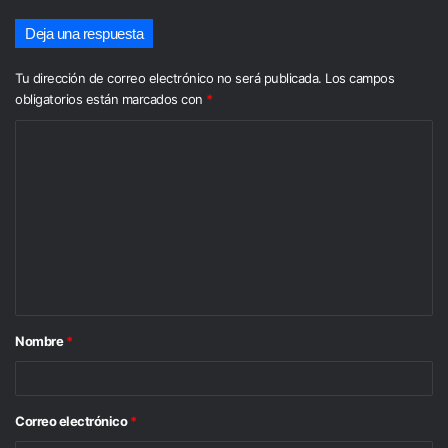
Deja una respuesta
Tu dirección de correo electrónico no será publicada.
Los campos
obligatorios están marcados con
*
C
o
m
e
n
t
a
Nombre
*
r
i
o
Correo electrónico
*
*