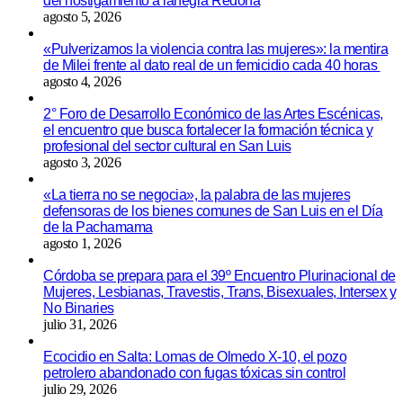
del hostigamiento a lanegra Redona
agosto 5, 2026
«Pulverizamos la violencia contra las mujeres»: la mentira
de Milei frente al dato real de un femicidio cada 40 horas
agosto 4, 2026
2° Foro de Desarrollo Económico de las Artes Escénicas,
el encuentro que busca fortalecer la formación técnica y
profesional del sector cultural en San Luis
agosto 3, 2026
«La tierra no se negocia», la palabra de las mujeres
defensoras de los bienes comunes de San Luis en el Día
de la Pachamama
agosto 1, 2026
Córdoba se prepara para el 39º Encuentro Plurinacional de
Mujeres, Lesbianas, Travestis, Trans, Bisexuales, Intersex y
No Binaries
julio 31, 2026
Ecocidio en Salta: Lomas de Olmedo X-10, el pozo
petrolero abandonado con fugas tóxicas sin control
julio 29, 2026