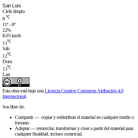
San Luis
Cielo limpio
℃
8
11º - 8º
22%
8.05 km/h
℃
11
Sáb
℃
12
Dom
℃
13
Lun
Esta obra está bajo una
Licencia Creative Commons Atribución 4.0
Internacional
.
Sos libre de:
Compartir — copiar y redistribuir el material en cualquier medio o
formato.
Adaptar — remezclar, transformar y crear a partir del material para
cualquier finalidad, incluso comercial.