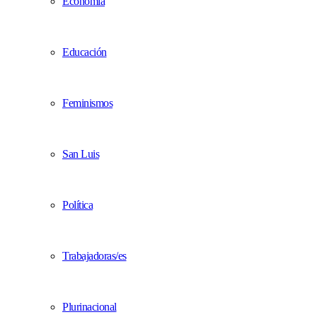
Economía
Educación
Feminismos
San Luis
Política
Trabajadoras/es
Plurinacional