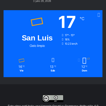
julio 29, 2026
17
℃
San Luis
17º - 15º
18%
10.23 km/h
Cielo limpio
16
13
12
℃
℃
℃
Vie
Sáb
Dom