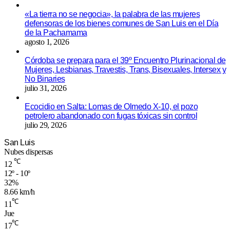
«La tierra no se negocia», la palabra de las mujeres
defensoras de los bienes comunes de San Luis en el Día
de la Pachamama
agosto 1, 2026
Córdoba se prepara para el 39º Encuentro Plurinacional de
Mujeres, Lesbianas, Travestis, Trans, Bisexuales, Intersex y
No Binaries
julio 31, 2026
Ecocidio en Salta: Lomas de Olmedo X-10, el pozo
petrolero abandonado con fugas tóxicas sin control
julio 29, 2026
San Luis
Nubes dispersas
℃
12
12º - 10º
32%
8.66 km/h
℃
11
Jue
℃
17