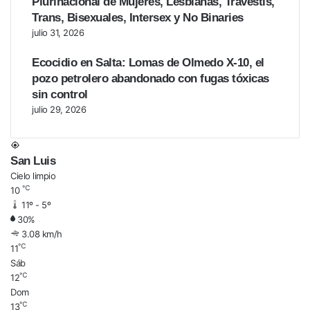
Plurinacional de Mujeres, Lesbianas, Travestis,
Trans, Bisexuales, Intersex y No Binaries
julio 31, 2026
Ecocidio en Salta: Lomas de Olmedo X-10, el
pozo petrolero abandonado con fugas tóxicas
sin control
julio 29, 2026
San Luis
Cielo limpio
℃
10
11º - 5º
30%
3.08 km/h
℃
11
Sáb
℃
12
Dom
℃
13