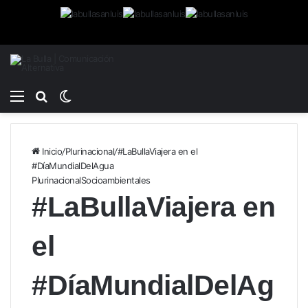
Menú
Buscar
Switch
por
skin
Inicio
/
Plurinacional
/
#LaBullaViajera en el
#DíaMundialDelAgua
Plurinacional
Socioambientales
#LaBullaViajera en
el
#DíaMundialDelAg