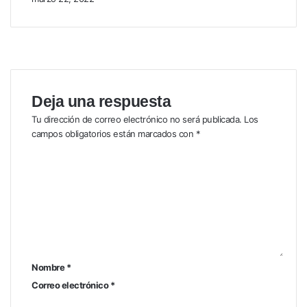
Deja una respuesta
Tu dirección de correo electrónico no será publicada.
Los
campos obligatorios están marcados con
*
C
o
m
e
n
t
a
r
i
Nombre
*
o
Correo electrónico
*
*