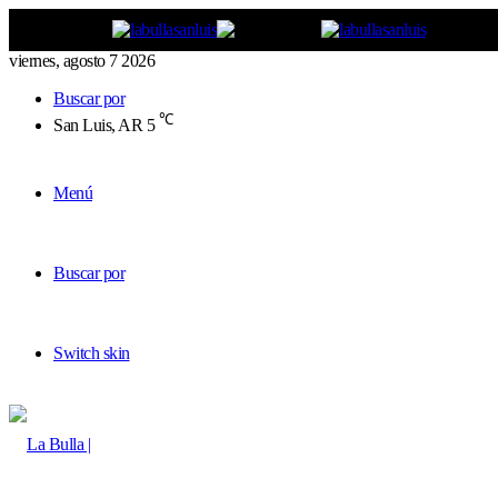
viernes, agosto 7 2026
Buscar por
℃
San Luis, AR
5
Menú
Buscar por
Switch skin