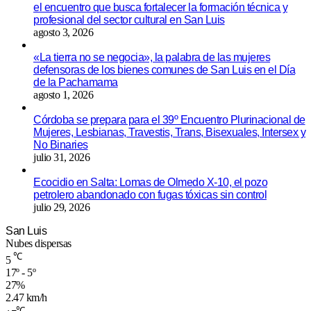
el encuentro que busca fortalecer la formación técnica y
profesional del sector cultural en San Luis
agosto 3, 2026
«La tierra no se negocia», la palabra de las mujeres
defensoras de los bienes comunes de San Luis en el Día
de la Pachamama
agosto 1, 2026
Córdoba se prepara para el 39º Encuentro Plurinacional de
Mujeres, Lesbianas, Travestis, Trans, Bisexuales, Intersex y
No Binaries
julio 31, 2026
Ecocidio en Salta: Lomas de Olmedo X-10, el pozo
petrolero abandonado con fugas tóxicas sin control
julio 29, 2026
San Luis
Nubes dispersas
℃
5
17º - 5º
27%
2.47 km/h
℃