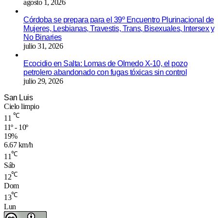
agosto 1, 2026
Córdoba se prepara para el 39º Encuentro Plurinacional de
Mujeres, Lesbianas, Travestis, Trans, Bisexuales, Intersex y
No Binaries
julio 31, 2026
Ecocidio en Salta: Lomas de Olmedo X-10, el pozo
petrolero abandonado con fugas tóxicas sin control
julio 29, 2026
San Luis
Cielo limpio
℃
11
11º - 10º
19%
6.67 km/h
℃
11
Sáb
℃
12
Dom
℃
13
Lun